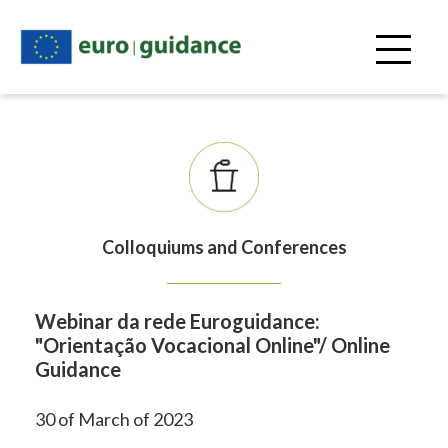
Skip
to
main
content
Colloquiums and Conferences
Webinar da rede Euroguidance:
"Orientação Vocacional Online"/ Online
Guidance
30 of March of 2023