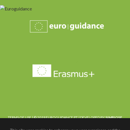
TERMS OF USE
| © 2019 EUROGUIDANCE PT | DEVELOPED BY
SIMBIOSE