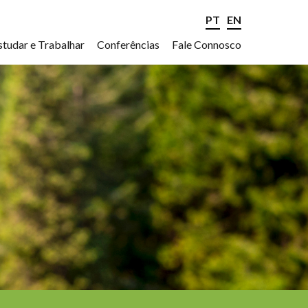
PT
EN
studar e Trabalhar
Conferências
Fale Connosco