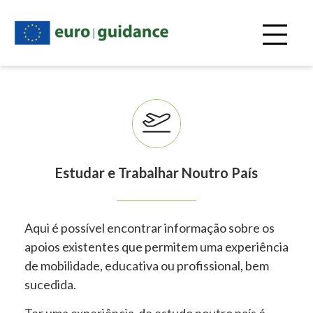
Passar
para
o
conteúdo
principal
Estudar e Trabalhar Noutro País
Aqui é possível encontrar informação sobre os
apoios existentes que permitem uma experiência
de mobilidade, educativa ou profissional, bem
sucedida.
Ter uma experiência de estudo noutro país é