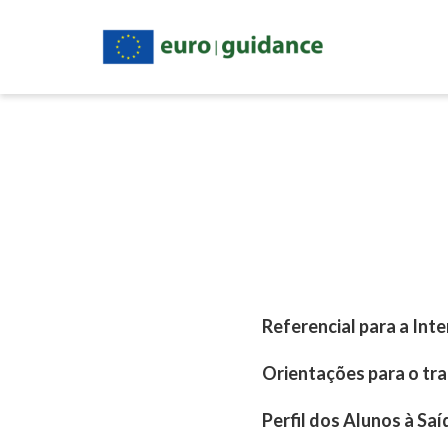
Passar
Main
navigation
para
o
conteúdo
principal
Publicações
Referencial para a In
Orientações para o tra
Perfil dos Alunos à Sa