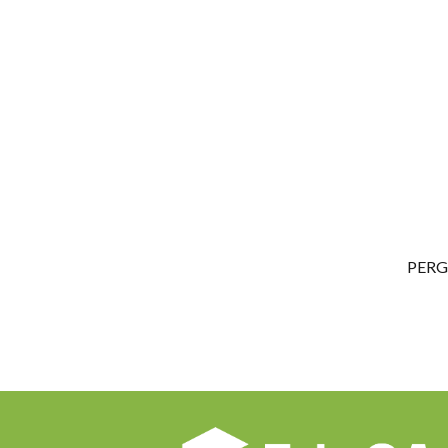
Comp
PERG
menu