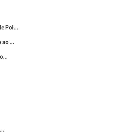
de Pol…
o ao …
 o…
o…