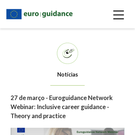
Passar
para
o
conteúdo
principal
Notícias
27 de março - Euroguidance Network
Webinar: Inclusive career guidance -
Theory and practice